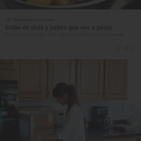
Reportaje gastronómico
Están de vicio y sabes que vas a pecar
Tres recetas con patatas fritas: patatas al pelotón, bravas y salteadas