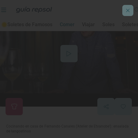
Soletes de Famosos
Comer
Viajar
Soles
Solete
Cocinando en casa de Fernando Canales ('Atelier de Etxanobe’): ensalada
de langostinos