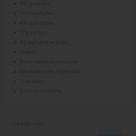
400 g níscalos
1kg alcachofas
400 g de chirivía
12 g sal fina
4 g espirulina en polvo
azafrán
80 ml vinagre de manzana
500 ml de aceite virgen extra
1 l de agua
4 huevos camperos
Lo más visto