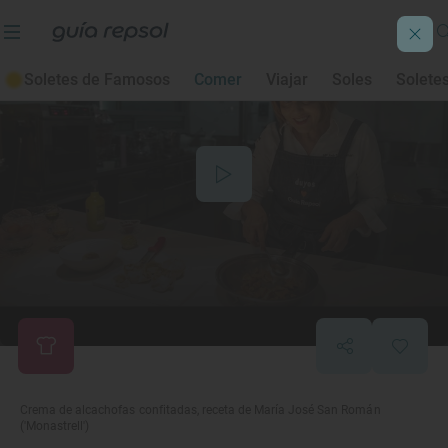
Soletes de Famosos
Comer
Viajar
Soles
Solete
Crema de alcachofas confitadas, receta de María José San Román
('Monastrell')