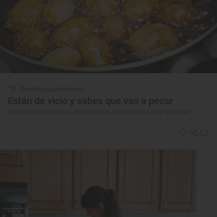
Reportaje gastronómico
Están de vicio y sabes que vas a pecar
Tres recetas con patatas fritas: patatas al pelotón, bravas y salteadas