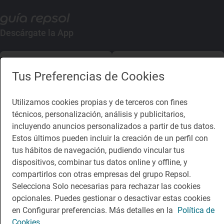
Descárgate la App
App Store
Google Play
Tus Preferencias de Cookies
Guía Repsol
Enlaces
Utilizamos cookies propias y de terceros con fines
técnicos, personalización, análisis y publicitarios,
Comer
Contacto
incluyendo anuncios personalizados a partir de tus datos.
Viajar
Sala de prensa
Estos últimos pueden incluir la creación de un perfil con
tus hábitos de navegación, pudiendo vincular tus
Dormir
Canal de ética
dispositivos, combinar tus datos online y offline, y
compartirlos con otras empresas del grupo Repsol.
Selecciona Solo necesarias para rechazar las cookies
opcionales. Puedes gestionar o desactivar estas cookies
en Configurar preferencias. Más detalles en la
Política de
Política de privacidad
Política de cookies
Nota legal
Cookies.