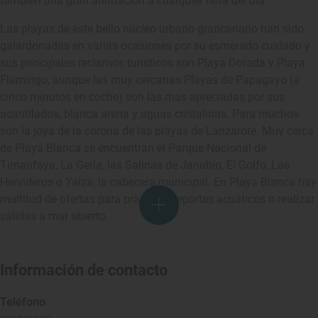
también una gran animación a cualquier hora del día.
Las playas de este bello núcleo urbano grancanario han sido
galardonadas en varias ocasiones por su esmerado cuidado y
sus principales reclamos turísticos son Playa Dorada y Playa
Flamingo, aunque las muy cercanas Playas de Papagayo (a
cinco minutos en coche) son las más apreciadas por sus
acantilados, blanca arena y aguas cristalinas. Para muchos
son la joya de la corona de las playas de Lanzarote. Muy cerca
de Playa Blanca se encuentran el Parque Nacional de
Timanfaya, La Geria, las Salinas de Janubio, El Golfo, Los
Hervideros o Yaiza, la cabecera municipal. En Playa Blanca hay
multitud de ofertas para practicar deportes acuáticos o realizar
salidas a mar abierto.
Información de contacto
Teléfono