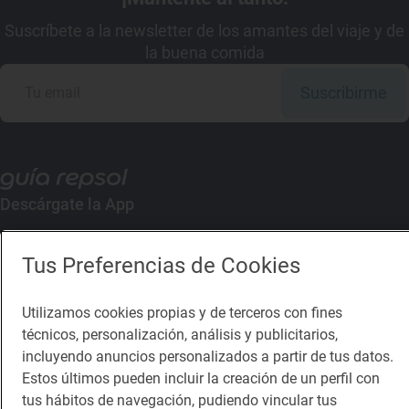
Suscríbete a la newsletter de los amantes del viaje y de
la buena comida
Suscribirme
Descárgate la App
App Store
Google Play
Tus Preferencias de Cookies
Guía Repsol
Enlaces
Utilizamos cookies propias y de terceros con fines
técnicos, personalización, análisis y publicitarios,
incluyendo anuncios personalizados a partir de tus datos.
Comer
Contacto
Estos últimos pueden incluir la creación de un perfil con
Viajar
Sala de prensa
tus hábitos de navegación, pudiendo vincular tus