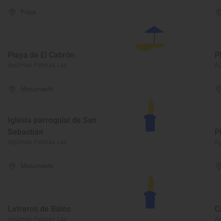
Playa
Playa de El Cabrón
P
Agüimes, Palmas, Las
Ag
Monumento
Iglesia parroquial de San
Sebastián
P
Agüimes, Palmas, Las
Ag
Monumento
Letreros de Balos
C
Agüimes, Palmas, Las
Ag