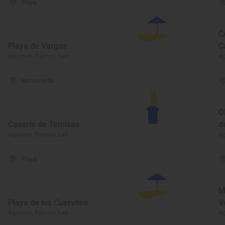
Playa
C
Playa de Vargas
C
Agüimes, Palmas, Las
Ag
Monumento
O
Caserío de Temisas
d
Agüimes, Palmas, Las
Ag
Playa
M
Playa de los Cuervitos
V
Agüimes, Palmas, Las
Ag