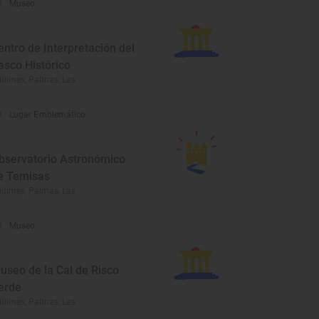
Museo
entro de Interpretación del
asco Histórico
üimes, Palmas, Las
Lugar Emblemático
bservatorio Astronómico
e Temisas
üimes, Palmas, Las
Museo
useo de la Cal de Risco
erde
üimes, Palmas, Las