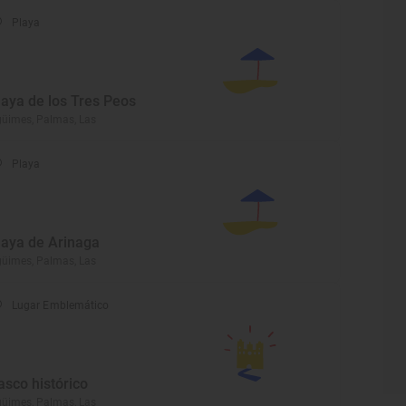
Playa
laya de los Tres Peos
üimes, Palmas, Las
Playa
laya de Arinaga
üimes, Palmas, Las
Lugar Emblemático
asco histórico
üimes, Palmas, Las