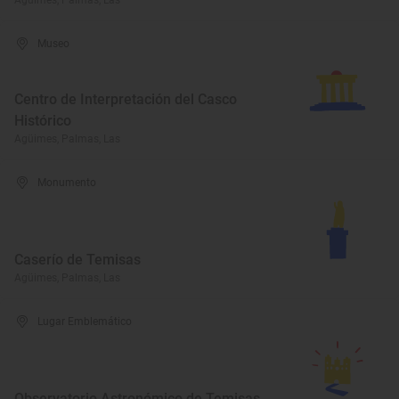
Agüimes, Palmas, Las
Museo
Centro de Interpretación del Casco
Histórico
Agüimes, Palmas, Las
Monumento
Caserío de Temisas
Agüimes, Palmas, Las
Lugar Emblemático
Observatorio Astronómico de Temisas