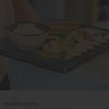
Solete
Vinófilos Triana