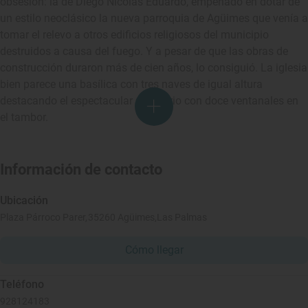
obsesión: la de Diego Nicolás Eduardo, empeñado en dotar de
un estilo neoclásico la nueva parroquia de Agüimes que venía a
tomar el relevo a otros edificios religiosos del municipio
destruidos a causa del fuego. Y a pesar de que las obras de
construcción duraron más de cien años, lo consiguió. La iglesia
bien parece una basílica con tres naves de igual altura
destacando el espectacular cimborrio con doce ventanales en
el tambor.
Información de contacto
Ubicación
Plaza Párroco Parer,35260 Agüimes,Las Palmas
Cómo llegar
Teléfono
928124183