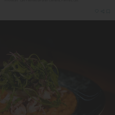
Vinotecas · Las Palmas de Gran Canaria, Palmas, Las