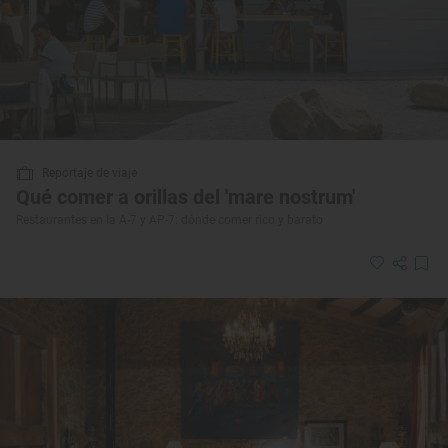
Reportaje de viaje
Qué comer a orillas del 'mare nostrum'
Restaurantes en la A-7 y AP-7: dónde comer rico y barato