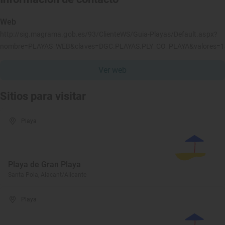
Web
http://sig.magrama.gob.es/93/ClienteWS/Guia-Playas/Default.aspx?
nombre=PLAYAS_WEB&claves=DGC.PLAYAS.PLY_CO_PLAYA&valores=
Ver web
Sitios para visitar
Playa
Playa de Gran Playa
Santa Pola, Alacant/Alicante
Playa