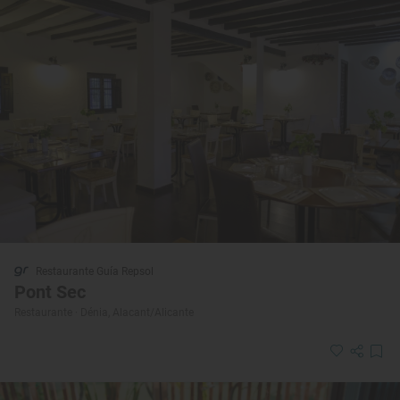
Restaurante Guía Repsol
Pont Sec
Restaurante · Dénia, Alacant/Alicante