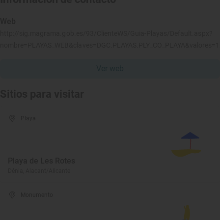
Web
http://sig.magrama.gob.es/93/ClienteWS/Guia-Playas/Default.aspx?
nombre=PLAYAS_WEB&claves=DGC.PLAYAS.PLY_CO_PLAYA&valores=
Ver web
Sitios para visitar
Playa
Playa de Les Rotes
Dénia, Alacant/Alicante
Monumento