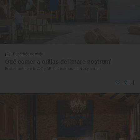
Reportaje de viaje
Qué comer a orillas del 'mare nostrum'
Restaurantes en la A-7 y AP-7: dónde comer rico y barato