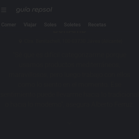
3 Soles Guía Repsol
Comer
Viajar
Soles
Soletes
Recetas
BonAmb
Ctra. Benitachell, 100 03730 Jávea (Alicante)
"Sé que es difícil categorizarme porque
usamos productos mediterráneos,
maravillosos, pero luego trabajo con ellos
como lo siento en el momento. Ese
sentimiento puede llevarme hacia lo tradicional
o hacia lo moderno", asegura Alberto Ferruz.