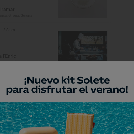
iramar
ançà, Girona/Gerona
2 Soles
a l'Enric
 Vall de Bianya, Girona/Gerona
1 Sol
arangels
nt Gregori, Girona/Gerona