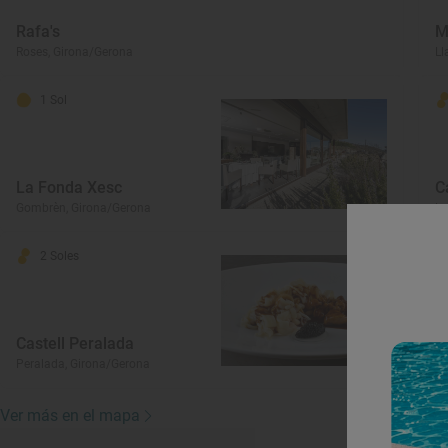
Rafa's
M
Roses, Girona/Gerona
Ll
1 Sol
La Fonda Xesc
C
Gombrèn, Girona/Gerona
La
2 Soles
Castell Peralada
M
Peralada, Girona/Gerona
Sa
Ver más en el mapa