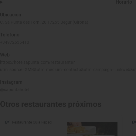
Horario
Ubicación
C. Sa Punta des Forn, 20 17255 Begur (Girona)
Teléfono
+34972636410
Web
https://hotelsapunta.com/restaurante?
utm_source=GMB&utm_medium=contacto&utm_campaign=Linkweb&utm
Instagram
@sapuntahotel
Otros restaurantes próximos
Restaurante Guía Repsol