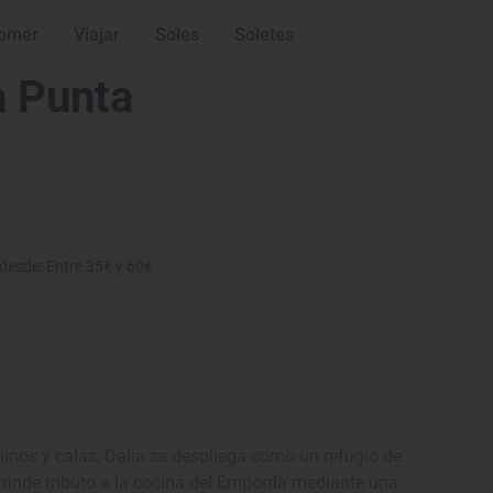
omer
Viajar
Soles
Soletes
a Punta
 desde: Entre 35€ y 60€
pinos y calas, Dalia se despliega como un refugio de
o rinde tributo a la cocina del Empordà mediante una