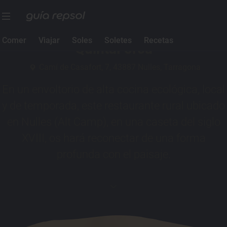
1 Sol Guía Repsol
Comer
Viajar
Soles
Soletes
Recetas
QuintaForca
Camí de Casafort, 7, 43887 Nulles, Tarragona
En un envoltorio de alta cocina ecológica, local
y de temporada, este restaurante rural ubicado
en Nulles (Alt Camp), en una caseta del siglo
XVIII, os hará reconectar de una forma
profunda con el paisaje.