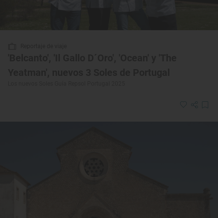
Reportaje de viaje
'Belcanto', 'Il Gallo D´Oro', 'Ocean' y 'The
Yeatman', nuevos 3 Soles de Portugal
Los nuevos Soles Guía Repsol Portugal 2025