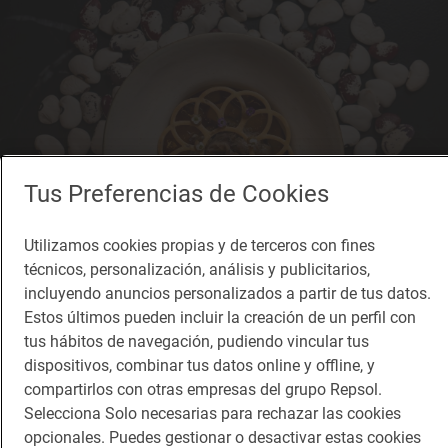
Tus Preferencias de Cookies
Utilizamos cookies propias y de terceros con fines
técnicos, personalización, análisis y publicitarios,
incluyendo anuncios personalizados a partir de tus datos.
Estos últimos pueden incluir la creación de un perfil con
Reportaje de viaje
tus hábitos de navegación, pudiendo vincular tus
Los nuevos 1 Sol que podrás probar por menos
dispositivos, combinar tus datos online y offline, y
de 50 euros
compartirlos con otras empresas del grupo Repsol.
Nuevos restaurantes con Sol con menús y cartas asequibles
Selecciona Solo necesarias para rechazar las cookies
opcionales. Puedes gestionar o desactivar estas cookies