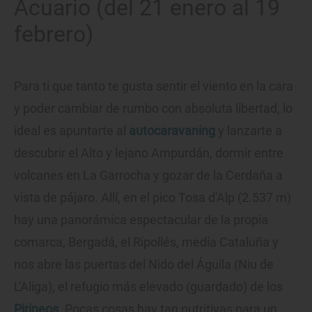
Acuario (del 21 enero al 19
febrero)
Para ti que tanto te gusta sentir el viento en la cara
y poder cambiar de rumbo con absoluta libertad, lo
ideal es apuntarte al
autocaravaning
y lanzarte a
descubrir el Alto y lejano Ampurdán, dormir entre
volcanes en La Garrocha y gozar de la Cerdaña a
vista de pájaro. Allí, en el pico Tosa d'Alp (2.537 m)
hay una panorámica espectacular de la propia
comarca, Bergadá, el Ripollés, media Cataluña y
nos abre las puertas del Nido del Águila (Niu de
L'Aliga), el refugio más elevado (guardado) de los
Pirineos
. Pocas cosas hay tan nutritivas para un