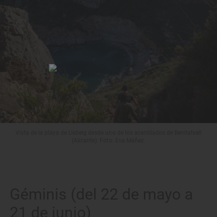
Vista de la playa de Llebeig desde uno de los acantilados de Benitatxell
(Alicante). Foto: Eva Máñez.
Géminis (del 22 de mayo a
21 de junio)