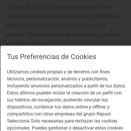
rojo ya referidos y la Langosta en
sashimi
viva:
Lomana mata el crustáceo en la sala y procede a
preparar su cola en
sashimi
y la cabeza a la
plancha, "de una manera de toda la vida, para que
la puedas disfrutar".
Tus Preferencias de Cookies
Utilizamos cookies propias y de terceros con fines
técnicos, personalización, análisis y publicitarios,
incluyendo anuncios personalizados a partir de tus datos.
Estos últimos pueden incluir la creación de un perfil con
tus hábitos de navegación, pudiendo vincular tus
dispositivos, combinar tus datos online y offline, y
compartirlos con otras empresas del grupo Repsol.
Selecciona Solo necesarias para rechazar las cookies
opcionales. Puedes gestionar o desactivar estas cookies