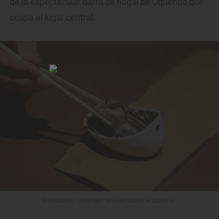
de la espectacular barra de nogal de Oquendo que
ocupa el lugar central.
Emplatando (más bien 'encuencando') el aperitivo.