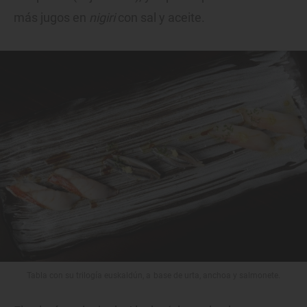
más jugos en
nigiri
con sal y aceite.
Tabla con su trilogía euskaldún, a base de urta, anchoa y salmonete.