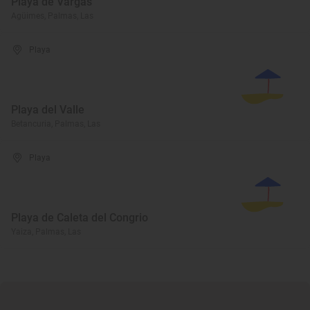
Playa de Vargas
Agüimes, Palmas, Las
Playa
Playa del Valle
Betancuria, Palmas, Las
Playa
Playa de Caleta del Congrio
Yaiza, Palmas, Las