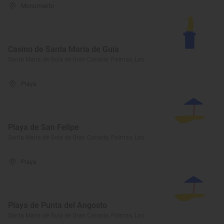
Monumento
Casino de Santa María de Guía
Santa María de Guía de Gran Canaria, Palmas, Las
Playa
Playa de San Felipe
Santa María de Guía de Gran Canaria, Palmas, Las
Playa
Playa de Punta del Angosto
Santa María de Guía de Gran Canaria, Palmas, Las