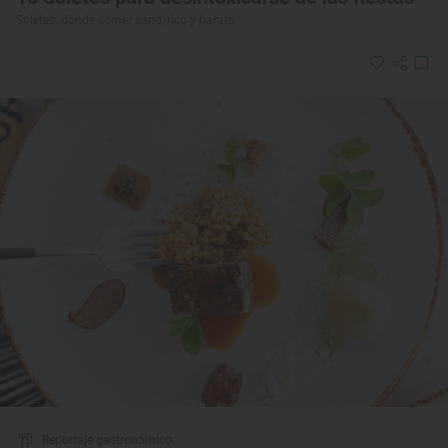
Soletes: dónde comer sano, rico y barato
Reportaje gastronómico