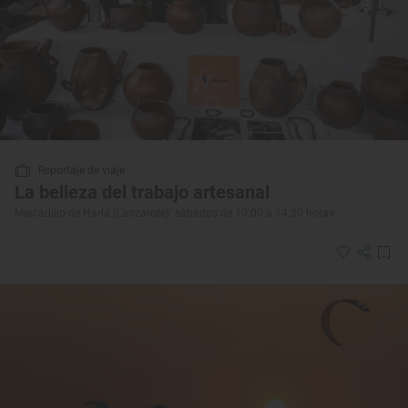
Reportaje de viaje
La belleza del trabajo artesanal
Mercadillo de Haría (Lanzarote): sábados de 10:00 a 14:30 horas