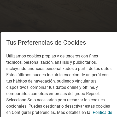
Tus Preferencias de Cookies
1 Sol
SeBE
Utilizamos cookies propias y de terceros con fines
Restaurante · Teguise, Palmas, Las
técnicos, personalización, análisis y publicitarios,
incluyendo anuncios personalizados a partir de tus datos.
Estos últimos pueden incluir la creación de un perfil con
tus hábitos de navegación, pudiendo vincular tus
dispositivos, combinar tus datos online y offline, y
compartirlos con otras empresas del grupo Repsol.
Selecciona Solo necesarias para rechazar las cookies
opcionales. Puedes gestionar o desactivar estas cookies
en Configurar preferencias. Más detalles en la
Política de