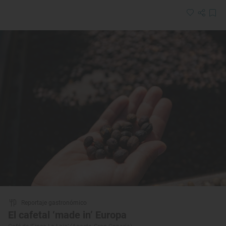
Reportaje gastronómico
El cafetal ‘made in’ Europa