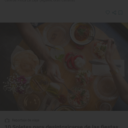
Café de ‘Finca La Laja’ (Agaete, Gran Canaria)
Reportaje de viaje
10 Soletes para desintoxicarse de las fiestas