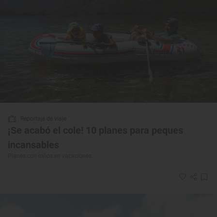
Reportaje de viaje
¡Se acabó el cole! 10 planes para peques
incansables
Planes con niños en vacaciones