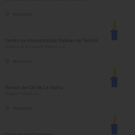
Monumento
Centro de interpretación Salinas de Tenefé
Santa Lucía de Tirajana, Palmas, Las
Monumento
Hornos de Cal de La Guirra
Antigua, Palmas, Las
Monumento
Casa de los Coroneles