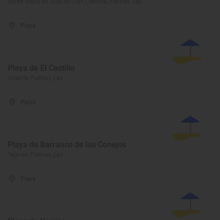
Santa María de Guía de Gran Canaria, Palmas, Las
Playa
Playa de El Castillo
Arrecife, Palmas, Las
Playa
Playa de Barranco de los Conejos
Teguise, Palmas, Las
Playa