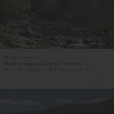
Reportaje de viaje
Verdor y agua para aliviar el verano
Verano al fresco: espacios naturales en España para evitar el calor