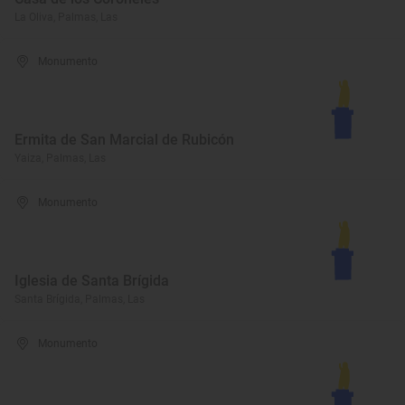
La Oliva, Palmas, Las
Monumento
Ermita de San Marcial de Rubicón
Yaiza, Palmas, Las
Monumento
Iglesia de Santa Brígida
Santa Brígida, Palmas, Las
Monumento