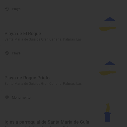
Playa
Playa de El Roque
Santa María de Guía de Gran Canaria, Palmas, Las
Playa
Playa de Roque Prieto
Santa María de Guía de Gran Canaria, Palmas, Las
Monumento
Iglesia parroquial de Santa María de Guía