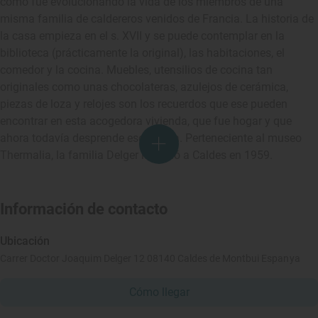
cómo fue evolucionando la vida de los miembros de una
misma familia de caldereros venidos de Francia. La historia de
la casa empieza en el s. XVII y se puede contemplar en la
biblioteca (prácticamente la original), las habitaciones, el
comedor y la cocina. Muebles, utensilios de cocina tan
originales como unas chocolateras, azulejos de cerámica,
piezas de loza y relojes son los recuerdos que ese pueden
encontrar en esta acogedora vivienda, que fue hogar y que
ahora todavía desprende ese aroma. Perteneciente al museo
Thermalia, la familia Delger la cedió a Caldes en 1959.
Información de contacto
Ubicación
Carrer Doctor Joaquim Delger 12 08140 Caldes de Montbui Espanya
Cómo llegar