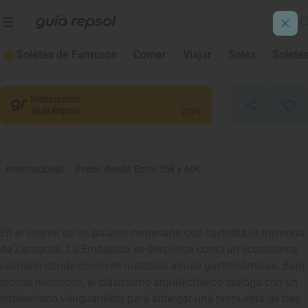
La Embajada
Soletes de Famosos
Comer
Viajar
Soles
Solete
Zaragoza
, Zaragoza
Restaurante
Guía Repsol
2026
Internacional
Precio desde: Entre 35€ y 60€
En el interior de un palacio centenario que custodia la memoria
de Zaragoza, La Embajada se despliega como un ecosistema
culinario donde conviven múltiples almas gastronómicas. Bajo
techos históricos, el clasicismo arquitectónico dialoga con un
interiorismo vanguardista para albergar una propuesta de tres