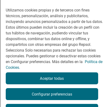
Viajar
Sala de prensa
Utilizamos cookies propias y de terceros con fines
Dormir
Canal de ética
técnicos, personalización, análisis y publicitarios,
incluyendo anuncios personalizados a partir de tus datos.
Estos últimos pueden incluir la creación de un perfil con
tus hábitos de navegación, pudiendo vincular tus
dispositivos, combinar tus datos online y offline, y
compartirlos con otras empresas del grupo Repsol.
Política de privacidad
Política de cookies
Nota legal
Selecciona Solo necesarias para rechazar las cookies
Condiciones del servicio
opcionales. Puedes gestionar o desactivar estas cookies
© Repsol S.A. 2000
- 2026
en Configurar preferencias. Más detalles en la
Política de
Cookies.
Aceptar todas
Reserva una mesa
Configurar preferencias
Reservar