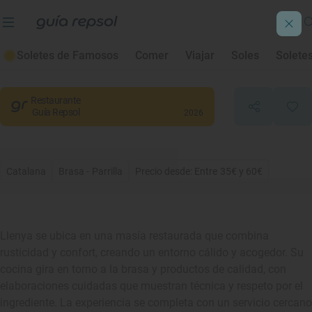
Llenya
Soletes de Famosos
Comer
Viajar
Soles
Solete
Llagostera
, Girona/Gerona
Restaurante
Guía Repsol
2026
Catalana
Brasa - Parrilla
Precio desde: Entre 35€ y 60€
Llenya se ubica en una masía restaurada que combina
rusticidad y confort, creando un entorno cálido y acogedor. Su
cocina gira en torno a la brasa y productos de calidad, con
elaboraciones cuidadas que muestran técnica y respeto por el
ingrediente. La experiencia se completa con un servicio cercano