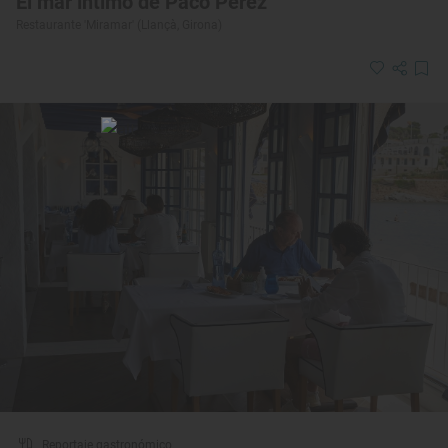
El mar íntimo de Paco Pérez
Restaurante 'Miramar' (Llançà, Girona)
Reportaje gastronómico