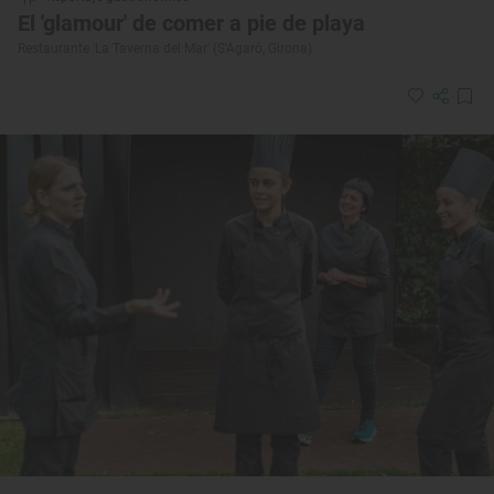
El 'glamour' de comer a pie de playa
Restaurante 'La Taverna del Mar' (S’Agaró, Girona)