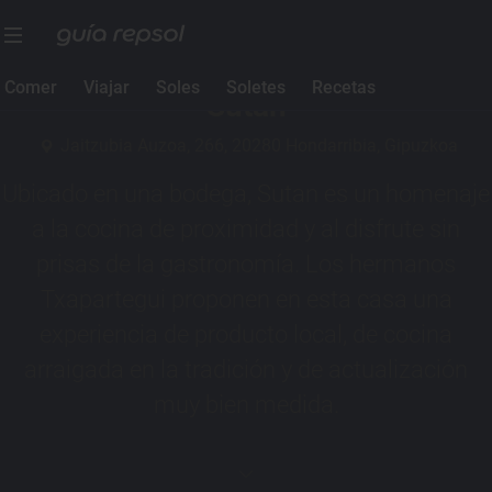
1 Sol Guía Repsol
Comer
Viajar
Soles
Soletes
Recetas
Sutan
Jaitzubia Auzoa, 266, 20280 Hondarribia, Gipuzkoa
Ubicado en una bodega, Sutan es un homenaje
a la cocina de proximidad y al disfrute sin
prisas de la gastronomía. Los hermanos
Txapartegui proponen en esta casa una
experiencia de producto local, de cocina
arraigada en la tradición y de actualización
muy bien medida.