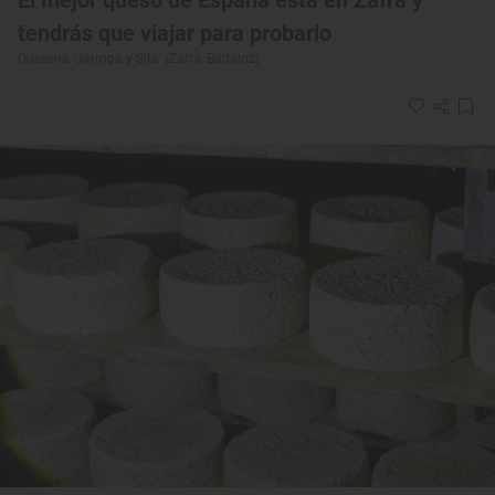
El mejor queso de España está en Zafra y
tendrás que viajar para probarlo
Quesería ‘Jarropa y Sita’ (Zafra, Badajoz)