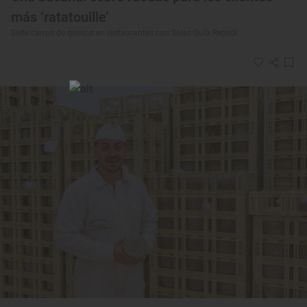
más ‘ratatouille’
Siete carros de quesos en restaurantes con Soles Guía Repsol