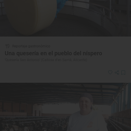
Reportaje gastronómico
Una quesería en el pueblo del níspero
‘Quesería San Antonio’ (Callosa d’en Sarrià, Alicante)