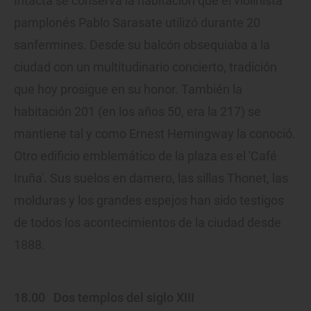
Intacta se conserva la habitación que el violinista
pamplonés Pablo Sarasate utilizó durante 20
sanfermines. Desde su balcón obsequiaba a la
ciudad con un multitudinario concierto, tradición
que hoy prosigue en su honor. También la
habitación 201 (en los años 50, era la 217) se
mantiene tal y como Ernest Hemingway la conoció.
Otro edificio emblemático de la plaza es el 'Café
Iruña'. Sus suelos en damero, las sillas Thonet, las
molduras y los grandes espejos han sido testigos
de todos los acontecimientos de la ciudad desde
1888.
18.00
Dos templos del siglo XIII