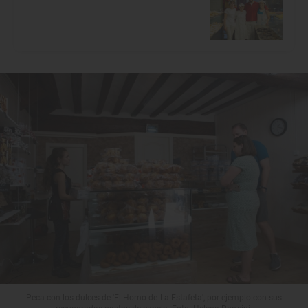
Peca con los dulces de 'El Horno de La Estafeta', por ejemplo con sus