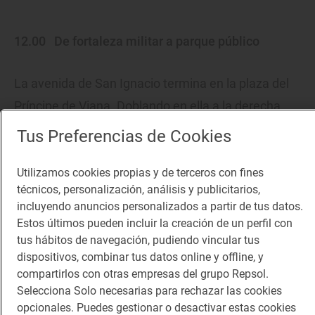
12.00
De fortaleza militar a parque público
La avenida de San Ignacio termina en la plaza del
Príncipe de Viana. Doblando en ella a la derecha,
por la avenida del Conde Oliveto, llegamos en
Tus Preferencias de Cookies
apenas dos minutos a la
Ciudadela
la fortificación
Utilizamos cookies propias y de terceros con fines
más espectacular de Iruña (una gran estrella de
técnicos, personalización, análisis y publicitarios,
cinco puntas, con un baluarte en cada una de ellas),
incluyendo anuncios personalizados a partir de tus datos.
que ordenó construir Felipe II en 1571.
Estos últimos pueden incluir la creación de un perfil con
tus hábitos de navegación, pudiendo vincular tus
dispositivos, combinar tus datos online y offline, y
Junto con la Vuelta del Castillo, el cinturón verde
compartirlos con otras empresas del grupo Repsol.
Selecciona Solo necesarias para rechazar las cookies
que la rodea, hoy es el gran pulmón de la ciudad, un
opcionales. Puedes gestionar o desactivar estas cookies