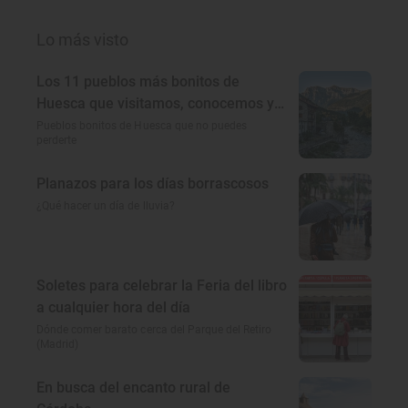
Lo más visto
Los 11 pueblos más bonitos de
Huesca que visitamos, conocemos y
amamos
Pueblos bonitos de Huesca que no puedes
perderte
Planazos para los días borrascosos
¿Qué hacer un día de lluvia?
Soletes para celebrar la Feria del libro
a cualquier hora del día
Dónde comer barato cerca del Parque del Retiro
(Madrid)
En busca del encanto rural de