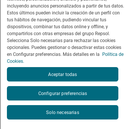
Dormir
Canal de ética
incluyendo anuncios personalizados a partir de tus datos.
Estos últimos pueden incluir la creación de un perfil con
tus hábitos de navegación, pudiendo vincular tus
dispositivos, combinar tus datos online y offline, y
compartirlos con otras empresas del grupo Repsol.
Selecciona Solo necesarias para rechazar las cookies
Política de privacidad
Política de cookies
Nota legal
opcionales. Puedes gestionar o desactivar estas cookies
Condiciones del servicio
en Configurar preferencias. Más detalles en la
Política de
© Repsol S.A. 2000
- 2026
Cookies.
Aceptar todas
Configurar preferencias
Solo necesarias