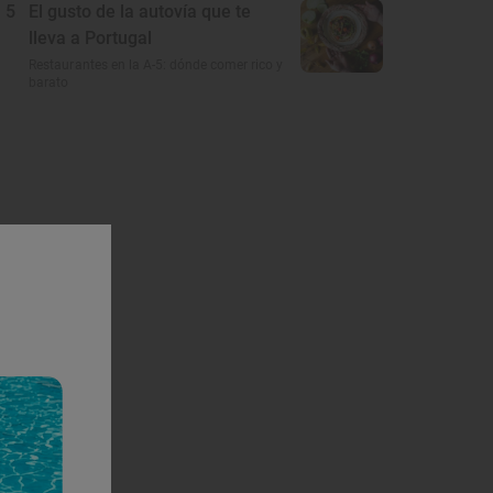
5
El gusto de la autovía que te
lleva a Portugal
Restaurantes en la A-5: dónde comer rico y
barato