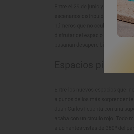
Entre el 29 de junio y el 2 de sep
escenarios distribuidos por 21 dis
números que no oculta lo evidente
disfrutar del espacio público y a
pasarían desapercibidos para la 
Espacios pintores
Entre los nuevos espacios que inc
algunos de los más sorprendente
Juan Carlos I cuenta con una supe
acaba con un círculo rojo. Todo 
alucinantes vistas de 360º del par