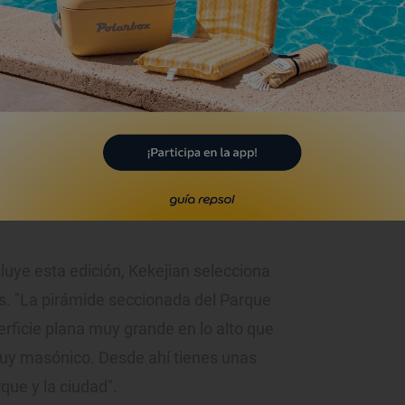
tiembre, 75 eventos alcanzarán los 36
tritos de la capital. Una ensalada de
: los Veranos son una invitación a
 descubrir lugares que de otra manera
mayoría de madrileños.
cos y novedosos
luye esta edición, Kekejian selecciona
s. "La pirámide seccionada del Parque
rficie plana muy grande en lo alto que
muy masónico. Desde ahí tienes unas
que y la ciudad".