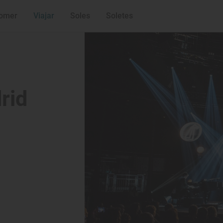
omer
Viajar
Soles
Soletes
rid