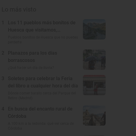
Lo más visto
1
Los 11 pueblos más bonitos de
Huesca que visitamos,
conocemos y amamos
Pueblos bonitos de Huesca que no puedes
perderte
2
Planazos para los días
borrascosos
¿Qué hacer un día de lluvia?
3
Soletes para celebrar la Feria
del libro a cualquier hora del día
Dónde comer barato cerca del Parque del
Retiro (Madrid)
4
En busca del encanto rural de
Córdoba
A 100 km a la redonda: qué ver cerca de
Córdoba