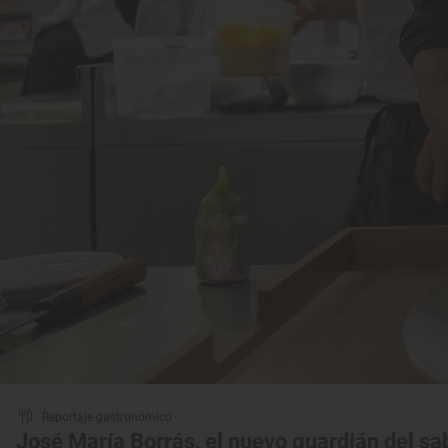
Reportaje gastronómico
José María Borrás, el nuevo guardián del s