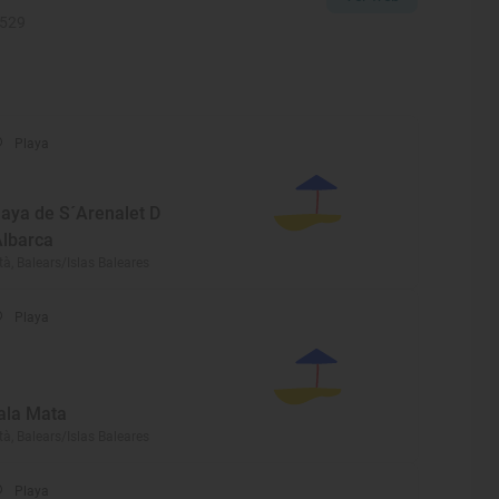
2529
Playa
laya de S´Arenalet D
Albarca
tà, Balears/Islas Baleares
Playa
ala Mata
tà, Balears/Islas Baleares
Playa