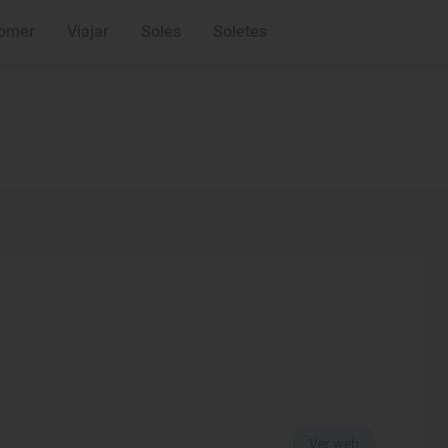
omer
Viajar
Soles
Soletes
Ver web