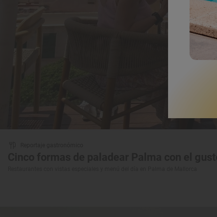
Reportaje gastronómico
Cinco formas de paladear Palma con el gusto
Restaurantes con vistas especiales y menú del día en Palma de Mallorca