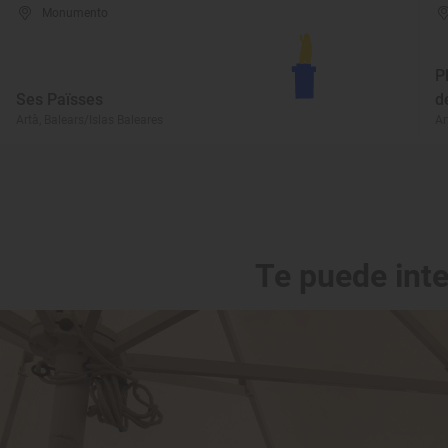
Monumento
P
Ses Païsses
d
Artà, Balears/Islas Baleares
Ar
Te puede int