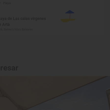
Playa
laya de Las calas vírgenes
e Artà
tà, Balears/Islas Baleares
eresar