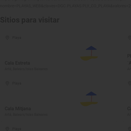
nombre=PLAYAS_WEB&claves=DGC.PLAYAS.PLY_CO_PLAYA&valores=
Sitios para visitar
Playa
P
Cala Estreta
´
Artà, Balears/Islas Baleares
Ar
Playa
Cala Mitjana
C
Artà, Balears/Islas Baleares
Ar
Playa