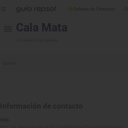
Soletes de Famosos
C
Cala Mata
Artà
, Balears/Islas Baleares
Qué ver
Información de contacto
Web
http://sig.magrama.gob.es/93/ClienteWS/Guia-Playas/Default.aspx?