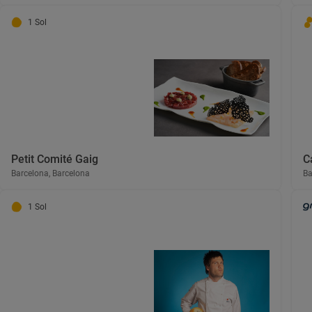
1 Sol
Petit Comité Gaig
C
Barcelona, Barcelona
Ba
1 Sol