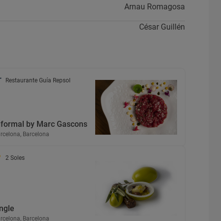
Arnau Romagosa
César Guillén
Restaurante Guía Repsol
nformal by Marc Gascons
rcelona, Barcelona
2 Soles
ngle
rcelona, Barcelona