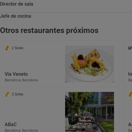
Director de sala
Jefe de cocina
Otros restaurantes próximos
2 Soles
Via Veneto
I
Barcelona, Barcelona
Ba
3 Soles
ABaC
A
Barcelona, Barcelona
Ba