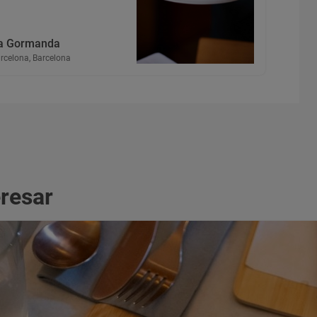
a Gormanda
rcelona, Barcelona
eresar