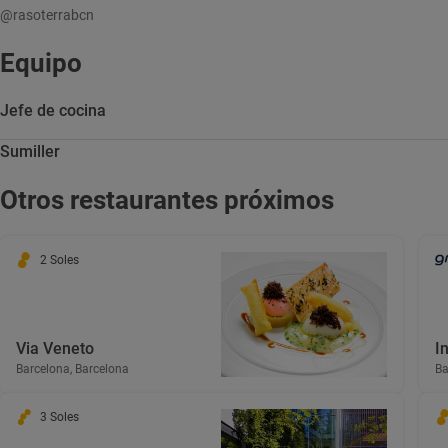
@rasoterrabcn
Equipo
Jefe de cocina
Sumiller
Otros restaurantes próximos
2 Soles
Via Veneto
I
Barcelona, Barcelona
Ba
3 Soles