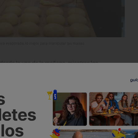
ya evaporada, lo mejor para manipular las masas.
s desde la una de la mañana, mientras los
a rebosar. Sobre una gran mesa de madera
ea con sus manos la masa que dará
ntes, pesa cada trozo en la báscula:
500