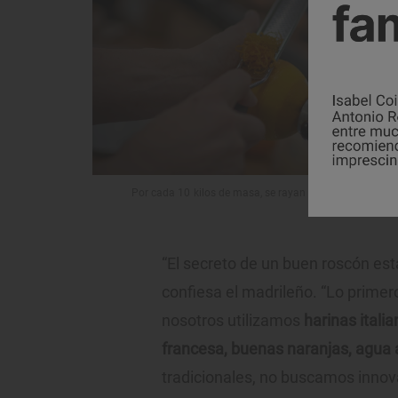
Por cada 10 kilos de masa, se rayan 100 naranjas.
“El secreto de un buen roscón es
confiesa el madrileño. “Lo primero
nosotros utilizamos
harinas itali
francesa, buenas naranjas, agua 
tradicionales, no buscamos innov