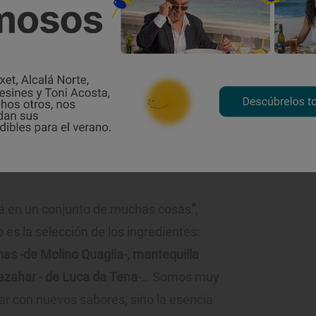
En la piel de la naranja se encuentran los aromas más intensos.
tá en un conjunto de muchas cosas
”
,
 es la selección de los ingredientes:
anas -de Molino Quaglia-, mantequilla
azahar - de Luca da Tena
-… Somos muy
ar con nuevos sabores, sino la esencia