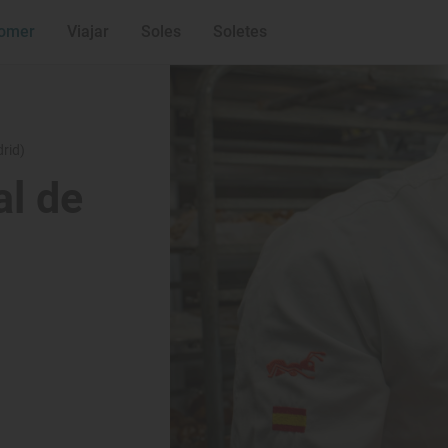
omer
Viajar
Soles
Soletes
drid)
al de