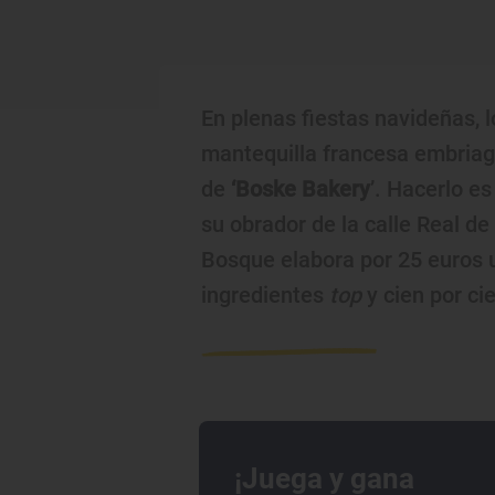
En plenas fiestas navideñas, 
mantequilla francesa embriag
de
‘Boske Bakery
’. Hacerlo es
su obrador de la calle Real de
Bosque elabora por 25 euros u
ingredientes
top
y cien por ci
¡Juega y gana