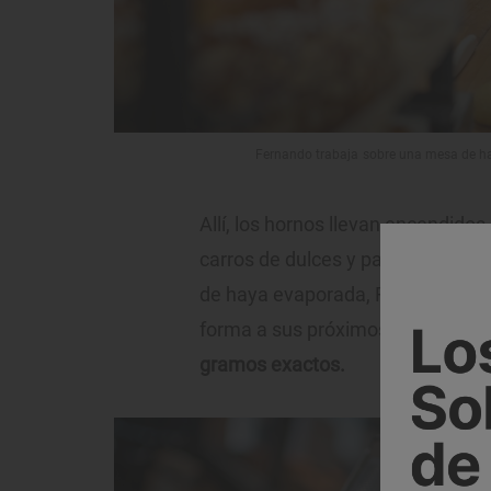
Fernando trabaja sobre una mesa de ha
Allí, los hornos llevan encendido
carros de dulces y panes están 
de haya evaporada, Fernando bol
forma a sus próximos roscones. A
gramos exactos.