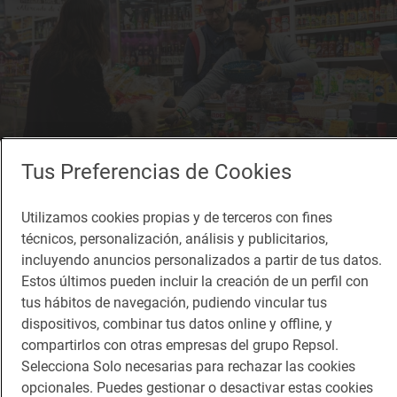
Tus Preferencias de Cookies
Michel y Manolo sirven a varios cocineros de Valencia.
Utilizamos cookies propias y de terceros con fines
técnicos, personalización, análisis y publicitarios,
'La Llorona' (
Pintor Salvador Abril, 29
), que curioso,
incluyendo anuncios personalizados a partir de tus datos.
Estos últimos pueden incluir la creación de un perfil con
está regentado, por otra pareja mixta, José Gloria,
tus hábitos de navegación, pudiendo vincular tus
mexicano de pro, y Ana, que llevan al frente de este
dispositivos, combinar tus datos online y offline, y
restaurante desde 2015. También en Russafa y
compartirlos con otras empresas del grupo Repsol.
Selecciona Solo necesarias para rechazar las cookies
también auténtica comida mexicana. Yo no puedo
opcionales. Puedes gestionar o desactivar estas cookies