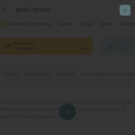
Maleducat
Soletes de Famosos
Comer
Viajar
Soles
Solete
Barcelona
, Barcelona
Restaurante
Guía Repsol
2026
Catalana
Mediterránea
Gastrobar
Precio desde: Entre 35€ y 60
Una taberna de barrio con nivel, donde destaca el 'rigattoni' de
liebre, los puerros templados con vinagreta de avellana o el
jarrete de ternera glaseado.