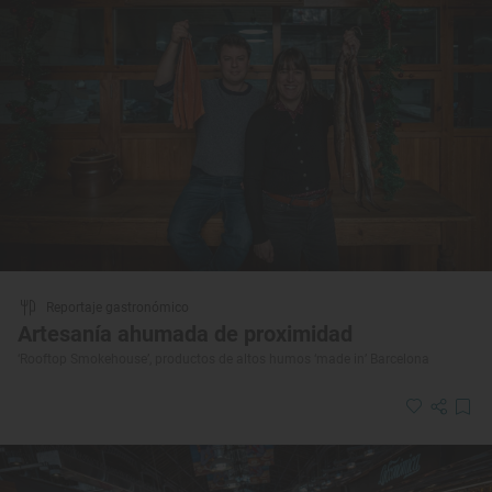
Reportaje gastronómico
Artesanía ahumada de proximidad
‘Rooftop Smokehouse’, productos de altos humos ‘made in’ Barcelona