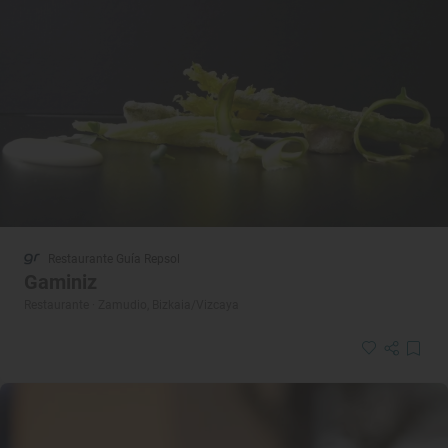
Restaurante Guía Repsol
Gaminiz
Restaurante · Zamudio, Bizkaia/Vizcaya