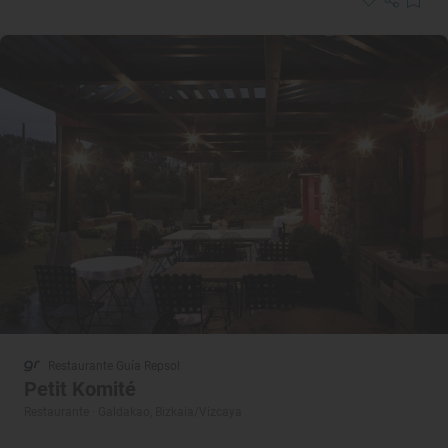
Restaurante Guía Repsol
Petit Komité
Restaurante · Galdakao, Bizkaia/Vizcaya