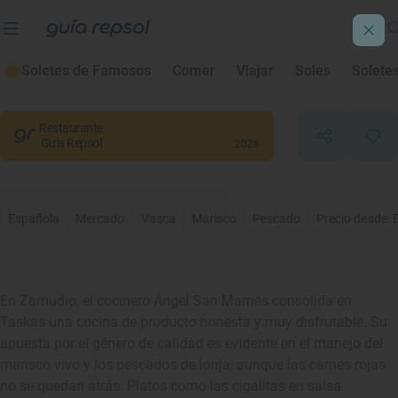
Taskas
Soletes de Famosos
Comer
Viajar
Soles
Solete
Zamudio
, Bizkaia/Vizcaya
Restaurante
Guía Repsol
2026
Española
Mercado
Vasca
Marisco
Pescado
Precio desde: 
En Zamudio, el cocinero Ángel San Mamés consolida en
Taskas una cocina de producto honesta y muy disfrutable. Su
apuesta por el género de calidad es evidente en el manejo del
marisco vivo y los pescados de lonja, aunque las carnes rojas
no se quedan atrás. Platos como las cigalitas en salsa