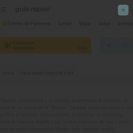
Al Margen
Soletes de Famosos
Comer
Viajar
Soles
Solete
Bilbao
, Bizkaia/Vizcaya
Restaurante
Guía Repsol
2026
Vasca
Precio desde: Entre 35€ y 60€
Técnica, sensibilidad y un respeto evidente por el producto se
unen en la cocina de AL Margen. De base contemporánea y con
guiños al recetario vasco-navarro, encuentran su equilibrio
entre la frescura vegetal y los fondos sabrosos de mar y tierra,
con un menú degustación donde cada creación respira