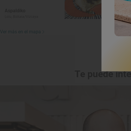
Aspaldiko
Loiu, Bizkaia/Vizcaya
Ver más en el mapa
Te puede int