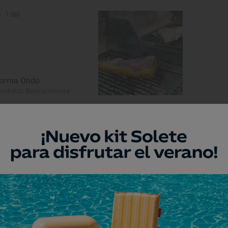
1 Sol
orma Ondo
rrabetzu, Bizkaia/Vizcaya
Restaurante Guía Repsol
a Revelia
orebieta-Etxano, Bizkaia/Vizcaya