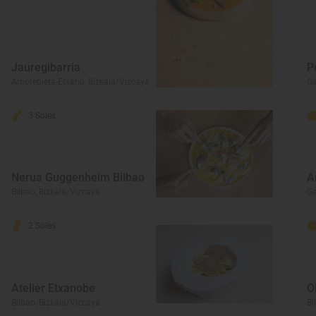
Jauregibarria
P
Amorebieta-Etxano, Bizkaia/Vizcaya
Ga
3 Soles
Nerua Guggenheim Bilbao
A
Bilbao, Bizkaia/Vizcaya
Ga
2 Soles
Atelier Etxanobe
O
Bilbao, Bizkaia/Vizcaya
Bi