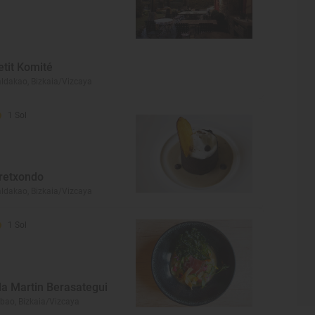
etit Komité
ldakao, Bizkaia/Vizcaya
1 Sol
retxondo
ldakao, Bizkaia/Vizcaya
1 Sol
la Martin Berasategui
lbao, Bizkaia/Vizcaya