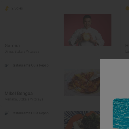
2 Soles
Garena
H
Dima, Bizkaia/Vizcaya
La
Restaurante Guía Repsol
Mikel Bengoa
L
Meñaka, Bizkaia/Vizcaya
Am
Restaurante Guía Repsol