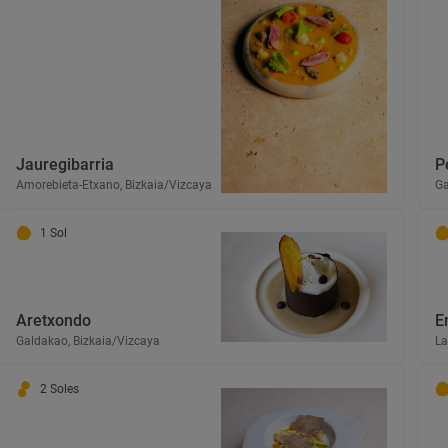
Jauregibarria
P
Amorebieta-Etxano, Bizkaia/Vizcaya
Ga
1 Sol
Aretxondo
E
Galdakao, Bizkaia/Vizcaya
La
2 Soles