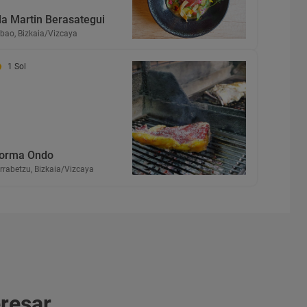
la Martin Berasategui
lbao, Bizkaia/Vizcaya
1 Sol
orma Ondo
rrabetzu, Bizkaia/Vizcaya
eresar