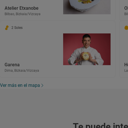
Atelier Etxanobe
O
Bilbao, Bizkaia/Vizcaya
Bi
2 Soles
Garena
H
Dima, Bizkaia/Vizcaya
La
Ver más en el mapa
Te puede int