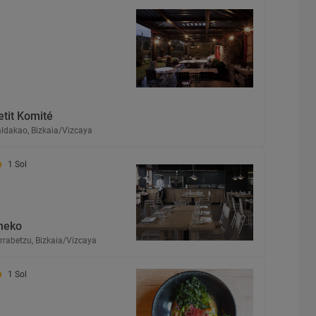
etit Komité
ldakao, Bizkaia/Vizcaya
1 Sol
neko
rrabetzu, Bizkaia/Vizcaya
1 Sol