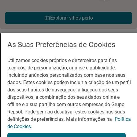
Explorar sitios perto
As Suas Preferências de Cookies
Utilizamos cookies próprios e de terceiros para fins
técnicos, de personalização, análise e publicidade,
incluindo anúncios personalizados com base nos seus
Guia Repsol
Ligações
dados. Estes cookies podem incluir a criação de um perfil
dos seus hábitos de navegação, a ligação dos seus
Comer
Contacto
dispositivos, a combinação dos seus dados online e
offline e a sua partilha com outras empresas do Grupo
Viajar
Sala de imprensa
Repsol. Pode gerir ou desativar estes cookies nas suas
Canal de ética e conformidade
definições de preferências. Mais informações na
Política
de Cookies.