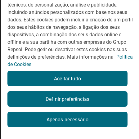
técnicos, de personalização, análise e publicidade,
incluindo anúncios personalizados com base nos seus
Guia Repsol
Ligações
dados. Estes cookies podem incluir a criação de um perfil
dos seus hábitos de navegação, a ligação dos seus
Comer
Contacto
dispositivos, a combinação dos seus dados online e
offline e a sua partilha com outras empresas do Grupo
Viajar
Sala de imprensa
Repsol. Pode gerir ou desativar estes cookies nas suas
definições de preferências. Mais informações na
Política
Canal de ética e conformidade
de Cookies.
Aceitar tudo
Política de Privacidade
Política de Cookies
Nota legal
Definir preferências
Termos de Serviço
© Repsol S.A. 2000
- 2026
Apenas necessário