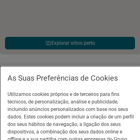
Explorar sitios perto
As Suas Preferências de Cookies
Utilizamos cookies próprios e de terceiros para fins
técnicos, de personalização, análise e publicidade,
Guia Repsol
Ligações
incluindo anúncios personalizados com base nos seus
dados. Estes cookies podem incluir a criação de um perfil
Comer
Contacto
dos seus hábitos de navegação, a ligação dos seus
dispositivos, a combinação dos seus dados online e
Viajar
Sala de imprensa
offline e a sua partilha com outras empresas do Grupo