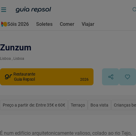
Sóis 2026
Soletes
Comer
Viajar
Zunzum
Lisboa
, Lisboa
Restaurante
Guia Repsol
2026
Preço a partir de: Entre 35€ e 60€
Terraço
Boa vista
Crianças b
É num edifício arquitetonicamente valioso, colado ao rio Tejo,