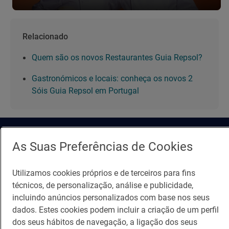
Relacionado
Quem são os novos Restaurantes Guia Repsol?
Gastronómicos e locais: conheça os novos 2
Sóis Guia Repsol em Portugal
As Suas Preferências de Cookies
Guia Repsol
Ligações
Utilizamos cookies próprios e de terceiros para fins
técnicos, de personalização, análise e publicidade,
Comer
Contacto
incluindo anúncios personalizados com base nos seus
Viajar
Sala de imprensa
dados. Estes cookies podem incluir a criação de um perfil
dos seus hábitos de navegação, a ligação dos seus
Canal de ética e conformidade