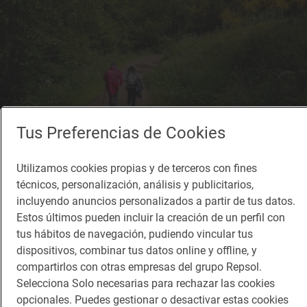
Tus Preferencias de Cookies
El Camino de Santiago ha sido uno de los hitos de 2021 y seguirá siéndolo
en 2022. Foto: Alfredo Cáliz
Utilizamos cookies propias y de terceros con fines
Olía a
otoño
y se notaba en los reportajes que ibais
técnicos, personalización, análisis y publicitarios,
incluyendo anuncios personalizados a partir de tus datos.
seleccionando, como los planes para los
días de
Estos últimos pueden incluir la creación de un perfil con
lluvia
o el arte rupestre de la
comarca cántabra de
tus hábitos de navegación, pudiendo vincular tus
Valderredible
. Sin embargo, este fue el mes en el
dispositivos, combinar tus datos online y offline, y
compartirlos con otras empresas del grupo Repsol.
que
Camino de Santiago
se convirtió en un éxito.
Selecciona Solo necesarias para rechazar las cookies
En 2021 y 2022, Galicia celebra el año Xacobeo
opcionales. Puedes gestionar o desactivar estas cookies