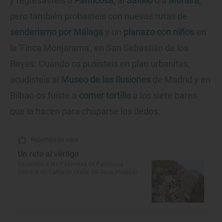
y regresasteis a
Panticosa
, al
Saltillo
o a
Moraira
,
pero también probasteis con nuevas rutas de
senderismo por Málaga
y un
planazo con niños
en
la 'Finca Monjarama', en San Sebastián de los
Reyes. Cuando os pusisteis en plan urbanitas,
acudisteis al
Museo de las Ilusiones
de Madrid y en
Bilbao os fuiste a
comer tortilla
a los siete bares
que la hacen para chuparse los dedos.
Reportaje de viaje
Un reto al vértigo
Excursión a las Pasarelas de Panticosa
sobre el río Caldarés (Valle del Tena, Huesca)