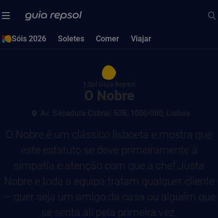
Sóis 2026
Soletes
Comer
Viajar
1 Sol Guia Repsol
O Nobre
Av. Sacadura Cabral, 53B, 1000-080, Lisboa
O Nobre é um clássico lisboeta e mostra que
este estatuto se deve primeiramente à
simpatia e atenção com que a chef Justa
Nobre e toda a equipa tratam qualquer cliente
— quer seja um amigo da casa ou alguém que
se senta ali pela primeira vez.